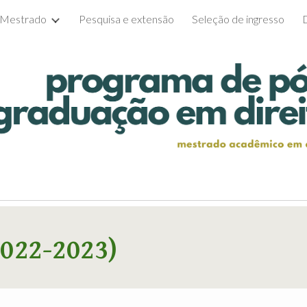
Mestrado
Pesquisa e extensão
Seleção de ingresso
ip to main content
Skip to navigat
02
2
-202
3
)