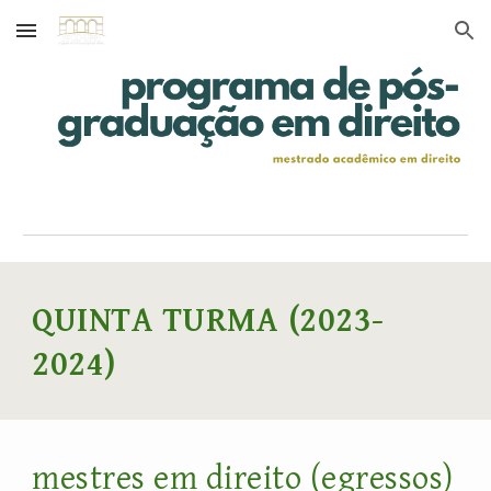
Skip to main content
Skip to navigation
QUINTA TURMA
(202
3
-
202
4
)
mestr
es em direito (egressos)