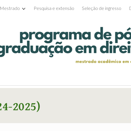
Mestrado
Pesquisa e extensão
Seleção de ingresso
ip to main content
Skip to navigat
2
4
-202
5
)